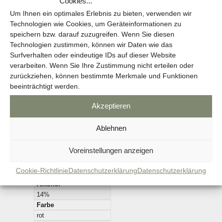
Cookies...
11,80
€
Um Ihnen ein optimales Erlebnis zu bieten, verwenden wir
Technologien wie Cookies, um Geräteinformationen zu
Nicht vorrätig
speichern bzw. darauf zuzugreifen. Wenn Sie diesen
Technologien zustimmen, können wir Daten wie das
Surfverhalten oder eindeutige IDs auf dieser Website
Zurück zum Shop
verarbeiten. Wenn Sie Ihre Zustimmung nicht erteilen oder
zurückziehen, können bestimmte Merkmale und Funktionen
beeinträchtigt werden.
Akzeptieren
Ablehnen
Zusätzliche Information
Voreinstellungen anzeigen
Rebsorte
Cookie-Richtlinie
Datenschutzerklärung
Datenschutzerklärung
Pinot Noir x Zweigelt
Alkohol
14%
Farbe
rot